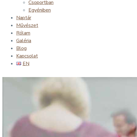
Csoportban
Egyéniben
Naptár
Művészet
Rólam
Galéria
Blog
Kapcsolat
EN