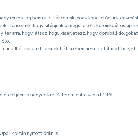
gy mi mozog bennünk. Táncolunk, hogy kapcsolódjunk egymáshoz,
k. Táncolunk, hogy kilépjünk a megszokott köreinkből és új moz
tér arra, hogy játssz, hogy kísérletezz, hogy kipróbálj dolgokat.
 élő.
edni magadból mindazt, aminek hét közben nem tudtál időt-helyet-
 és feljönni a negyedikre. A terem balra van a lifttől.
por Zoltán nyitott óráin is.