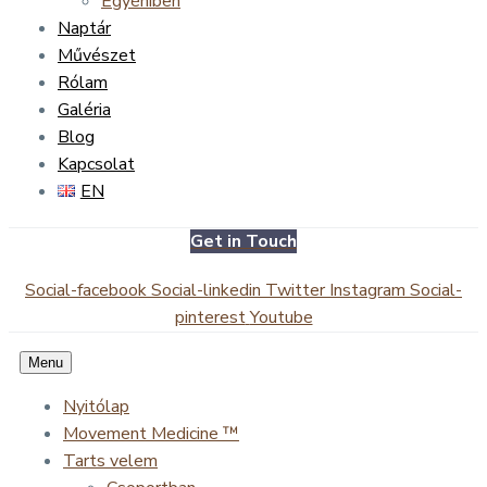
Egyéniben
Naptár
Művészet
Rólam
Galéria
Blog
Kapcsolat
EN
Get in Touch
Social-facebook
Social-linkedin
Twitter
Instagram
Social-
pinterest
Youtube
Menu
Nyitólap
Movement Medicine ™
Tarts velem