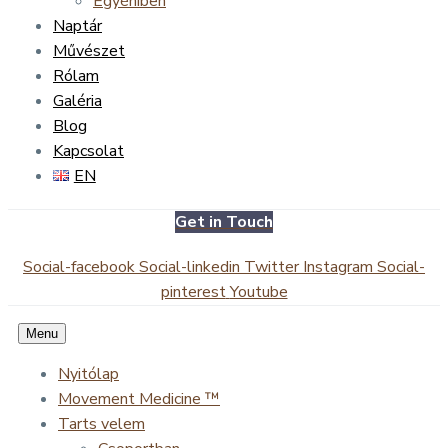
Egyéniben
Naptár
Művészet
Rólam
Galéria
Blog
Kapcsolat
EN
Get in Touch
Social-facebook
Social-linkedin
Twitter
Instagram
Social-
pinterest
Youtube
Menu
Nyitólap
Movement Medicine ™
Tarts velem