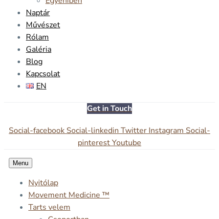
Egyéniben
Naptár
Művészet
Rólam
Galéria
Blog
Kapcsolat
EN
Get in Touch
Social-facebook
Social-linkedin
Twitter
Instagram
Social-
pinterest
Youtube
Menu
Nyitólap
Movement Medicine ™
Tarts velem