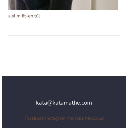
a slim fit-en túl
2026-02-11
A SLIM FIT-EN TÚL
kata@katamathe.com
Facebook
Instagram
Youtube
Mixcloud