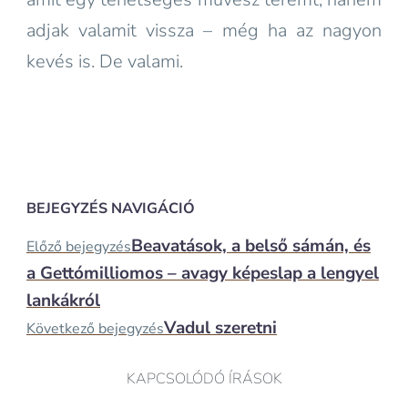
adjak valamit vissza – még ha az nagyon
kevés is. De valami.
BEJEGYZÉS NAVIGÁCIÓ
Beavatások, a belső sámán, és
Előző bejegyzés
a Gettómilliomos – avagy képeslap a lengyel
lankákról
Vadul szeretni
Következő bejegyzés
KAPCSOLÓDÓ ÍRÁSOK