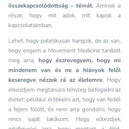
összekapcsolódottság – témát.
Aminek a
része, hogy mit adok, mit kapok a
kapcsolataimban.
Lehet, hogy patetikusan hangzik, de az van,
hogy engem a Movement Medicine tanított
meg arra,
hogy észrevegyem, hogy mi
mindenem van
és ne a hiányok felől
keseregve nézzek rá az életemre
. Hogy
elkezdjem megtanulni tényleg befogadni az
életet: például értékelni azt, hogy van fedél
a fejem fölött, és nem arra gondolni, hogy
nincs saját lakásom. Hogy elkezdjek
odafigyelni arra, hogy megtart a föld,