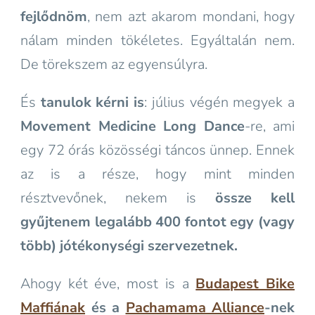
fejlődnöm
, nem azt akarom mondani, hogy
nálam minden tökéletes. Egyáltalán nem.
De törekszem az egyensúlyra.
És
tanulok kérni is
: július végén megyek a
Movement Medicine Long Dance
-re, ami
egy 72 órás közösségi táncos ünnep. Ennek
az is a része, hogy mint minden
résztvevőnek, nekem is
össze kell
gyűjtenem legalább 400 fontot egy (vagy
több) jótékonységi szervezetnek.
Ahogy két éve, most is a
Budapest Bike
Maffiának
és a
Pachamama Alliance
-nek