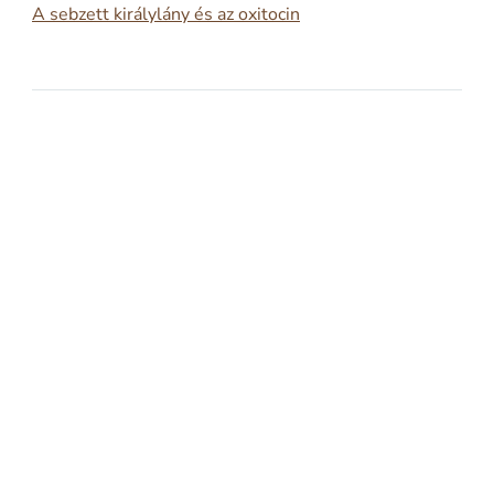
A sebzett királylány és az oxitocin
2026-02-17
A SEBZETT KIRÁLYLÁNY ÉS AZ OXITOCIN