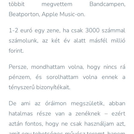
többit megvettem Bandcampen,
Beatporton, Apple Music-on.
1-2 euró egy zene, ha csak 3000 számmal
számolunk, az két év alatt másfél millió
forint.
Persze, mondhattam volna, hogy nincs rá
pénzem, és sorolhattam volna ennek a
tényszerű bizonyítékait.
De ami az óráimon megszületik, abban
hatalmas része van a zenéknek – ezért
aztán fontos, hogy ne csak használjam azt,
amit egy tehetséges művész teremt, hanem