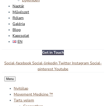
Egyéniben
Naptár
Művészet
Rólam
Galéria
Blog
Kapcsolat
EN
Get in Touch
Social-facebook
Social-linkedin
Twitter
Instagram
Social-
pinterest
Youtube
Menu
Nyitólap
Movement Medicine ™
Tarts velem