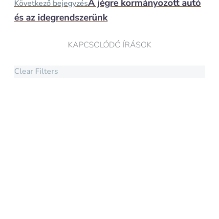
A jégre kormányozott autó
Következő bejegyzés
és az idegrendszerünk
KAPCSOLÓDÓ ÍRÁSOK
Clear Filters