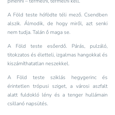
pihenni – termelni, termelni kell.
A Föld teste hófödte téli mező. Csendben
alszik. Álmodik, de hogy miről, azt senki
nem tudja. Talán ő maga se.
A Föld teste esőerdő. Párás, pulzáló,
titokzatos és életteli, izgalmas hangokkal és
kiszámíthatatlan neszekkel.
A Föld teste sziklás hegygerinc és
érintetlen trópusi sziget, a városi aszfalt
alatt fuldokló lény és a tenger hullámain
csillanó napsütés.