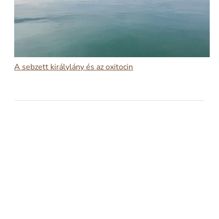
A sebzett királylány és az oxitocin
2026-02-17
A SEBZETT KIRÁLYLÁNY ÉS AZ OXITOCIN