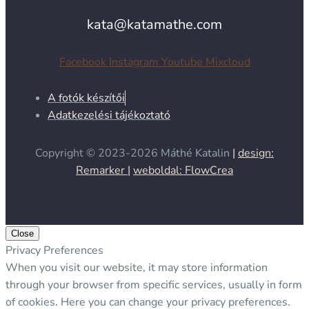
kata@katamathe.com
Facebook
Instagram
Youtube
Mixcloud
A fotók készítői
Adatkezelési tájékoztató
Copyright © 2023-2026
Máthé Katalin
|
design:
Remarker |
weboldal: FlowCrea
Close
Privacy Preferences
When you visit our website, it may store information
through your browser from specific services, usually in form
of cookies. Here you can change your privacy preferences.