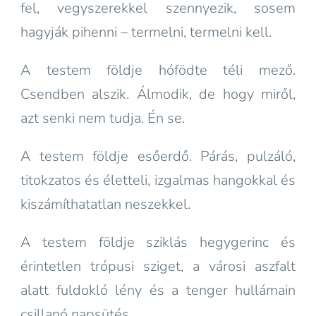
fel, vegyszerekkel szennyezik, sosem
hagyják pihenni – termelni, termelni kell.
A testem földje hófödte téli mező.
Csendben alszik. Álmodik, de hogy miről,
azt senki nem tudja. Én se.
A testem földje esőerdő. Párás, pulzáló,
titokzatos és életteli, izgalmas hangokkal és
kiszámíthatatlan neszekkel.
A testem földje sziklás hegygerinc és
érintetlen trópusi sziget, a városi aszfalt
alatt fuldokló lény és a tenger hullámain
csillanó napsütés.