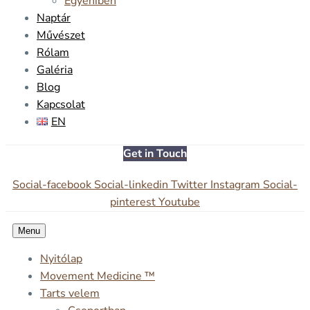
Egyéniben
Naptár
Művészet
Rólam
Galéria
Blog
Kapcsolat
EN
Get in Touch
Social-facebook
Social-linkedin
Twitter
Instagram
Social-
pinterest
Youtube
Menu
Nyitólap
Movement Medicine ™
Tarts velem