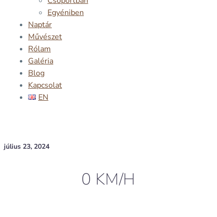
Csoportban
Egyéniben
Naptár
Művészet
Rólam
Galéria
Blog
Kapcsolat
EN
július 23, 2024
0 KM/H