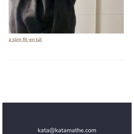
a slim fit-en túl
2026-02-11
A SLIM FIT-EN TÚL
kata@katamathe.com