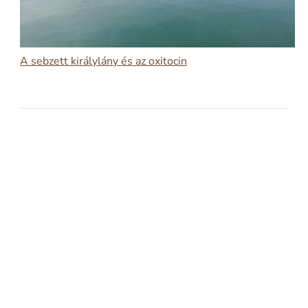
A sebzett királylány és az oxitocin
2026-02-17
A SEBZETT KIRÁLYLÁNY ÉS AZ OXITOCIN