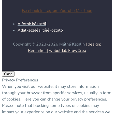
Facebook
Instagram
Youtube
Mixcloud
A fotók készítői
Adatkezelési tájékoztató
Copyright © 2023-2026
Máthé Katalin
|
design:
Remarker |
weboldal: FlowCrea
Close
Privacy Preferences
When you visit our website, it may store information
through your browser from specific services, usually in form
of cookies. Here you can change your privacy preferences.
Please note that blocking some types of cookies may
impact your experience on our website and the services we