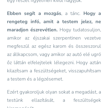
egy részét figyelmen kívül hagyjuk.
Ebben segít a mozgás
, a tánc.
Hogy a
rengeteg infó, amit a testem jelez, ne
maradjon észrevétlen.
Hogy tudatosuljon,
amikor az éjszakai szerpentinen vezetve
megfeszül az egész karom és összeszorul
az állkapcsom, vagy amikor az autó elé ugró
őz láttán elfelejtelek lélegezni. Hogy aztán
kilazítsam a feszültségeket, visszapuhítsam
a testem és a légzésemet.
Ezért gyakoroljuk olyan sokat a megadást, a
testünk ellazítását, a feszültségek