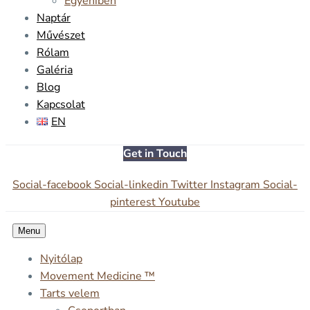
Egyéniben
Naptár
Művészet
Rólam
Galéria
Blog
Kapcsolat
EN
Get in Touch
Social-facebook
Social-linkedin
Twitter
Instagram
Social-
pinterest
Youtube
Menu
Nyitólap
Movement Medicine ™
Tarts velem