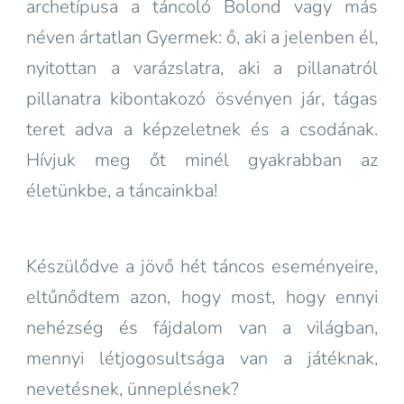
archetípusa a táncoló Bolond vagy más
néven ártatlan Gyermek: ő, aki a jelenben él,
nyitottan a varázslatra, aki a pillanatról
pillanatra kibontakozó ösvényen jár, tágas
teret adva a képzeletnek és a csodának.
Hívjuk meg őt minél gyakrabban az
életünkbe, a táncainkba!
Készülődve a jövő hét táncos eseményeire,
eltűnődtem azon, hogy most, hogy ennyi
nehézség és fájdalom van a világban,
mennyi létjogosultsága van a játéknak,
nevetésnek, ünneplésnek?