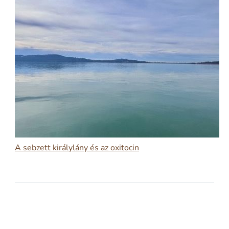
A sebzett királylány és az oxitocin
2026-02-17
A SEBZETT KIRÁLYLÁNY ÉS AZ OXITOCIN