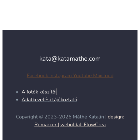
kata@katamathe.com
Facebook
Instagram
Youtube
Mixcloud
A fotók készítői
Adatkezelési tájékoztató
Copyright © 2023-2026
Máthé Katalin
|
design:
Remarker |
weboldal: FlowCrea