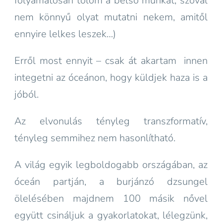
folyamatosan tolom a belső munkát, szóval
nem könnyű olyat mutatni nekem, amitől
ennyire lelkes leszek…)
Erről most ennyit – csak át akartam innen
integetni az óceánon, hogy küldjek haza is a
jóból.
Az elvonulás tényleg transzformatív,
tényleg semmihez nem hasonlítható.
A világ egyik legboldogabb országában, az
óceán partján, a burjánzó dzsungel
ölelésében majdnem 100 másik nővel
együtt csináljuk a gyakorlatokat, lélegzünk,