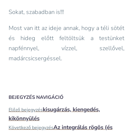
Sokat, szabadban is!!!
Most van itt az ideje annak, hogy a téli sötét
és hideg előtt feltöltsük a testünket
napfénnyel, vízzel, szellővel,
madárcsicsergéssel.
BEJEGYZÉS NAVIGÁCIÓ
kisugárzás, kiengedés,
Előző bejegyzés
kikönnyülés
Az integrálás rögös (és
Következő bejegyzés