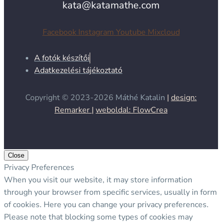
kata@katamathe.com
Facebook
Instagram
Youtube
Mixcloud
A fotók készítői
Adatkezelési tájékoztató
Copyright © 2023-2026
Máthé Katalin
|
design:
Remarker |
weboldal: FlowCrea
Close
Privacy Preferences
When you visit our website, it may store information
through your browser from specific services, usually in form
of cookies. Here you can change your privacy preferences.
Please note that blocking some types of cookies may