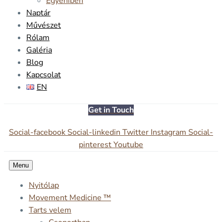
Egyéniben
Naptár
Művészet
Rólam
Galéria
Blog
Kapcsolat
EN
Get in Touch
Social-facebook
Social-linkedin
Twitter
Instagram
Social-
pinterest
Youtube
Menu
Nyitólap
Movement Medicine ™
Tarts velem