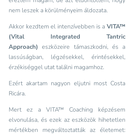
éreztem magam, de azt eldöntöttem, hogy
nem leszek a körülményeim áldozata.
Akkor kezdtem el intenzívebben is a
VITA™
(Vital Integrated Tantric
Approach)
eszközeire támaszkodni, és a
lassúságban, légzésekkel, érintésekkel,
érzékiséggel utat találni magamhoz.
Ezért akartam nagyon eljutni most Costa
Ricára.
Mert ez a VITA™ Coaching képzésem
elvonulása, és ezek az eszközök hihetetlen
mértékben megváltoztatták az életemet: