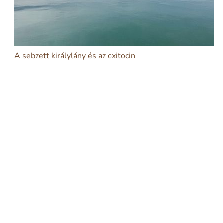
A sebzett királylány és az oxitocin
2026-02-17
A SEBZETT KIRÁLYLÁNY ÉS AZ OXITOCIN