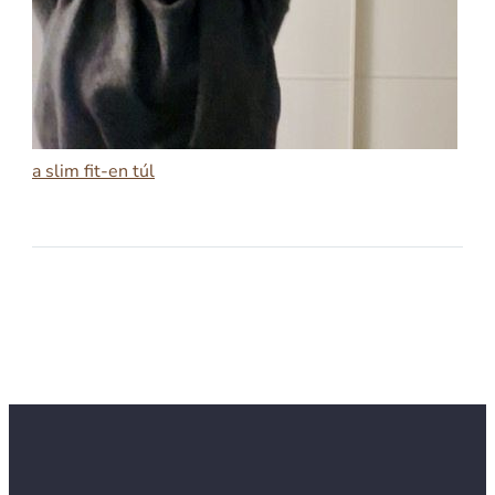
a slim fit-en túl
2026-02-11
A SLIM FIT-EN TÚL